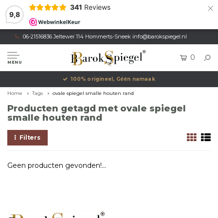
×
341
Reviews
9,8
06-21516836 Jeltewei 114 Hommerts-Sneek
info@barokspiegel.nl
0
MENU
100% origineel, Géén namaak
Home
Tags
ovale spiegel smalle houten rand
Producten getagd met ovale spiegel
smalle houten rand
Filters
Geen producten gevonden!...