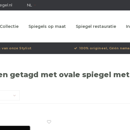
egel.nl
NL
Collectie
Spiegels op maat
Spiegel restauratie
In
s van onze Stylist
100% origineel, Géén nama
n getagd met ovale spiegel met v