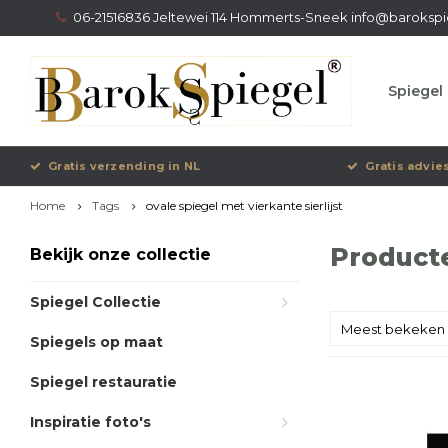
06-21516836 Jeltewei 114 Hommerts-Sneek
info@barokspi
Spiegel 
Gratis verzending in NL
Gratis advie
Home
Tags
ovale spiegel met vierkante sierlijst
Producte
Bekijk onze collectie
Spiegel Collectie
Meest bekeken
Spiegels op maat
Spiegel restauratie
Inspiratie foto's