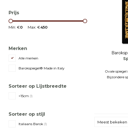
Prijs
Min: €
0
Max: €
450
Merken
Baroksp
Sp
Alle merken
Barokspiegel® Made in Italy
Ovale spiegel 
Bijzondere sp
Sorteer op Lijstbreedte
9 kleuren 
>15cm
(1)
Sorteer op stijl
Meest bekeken
Italiaans Barok
(1)