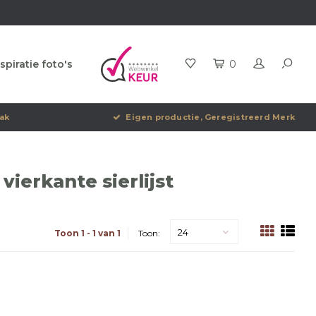
spiratie foto's
0
ak
Eigen productie, Geregistreerd Merk
ierkante sierlijst
24
Toon 1 - 1 van 1
Toon: