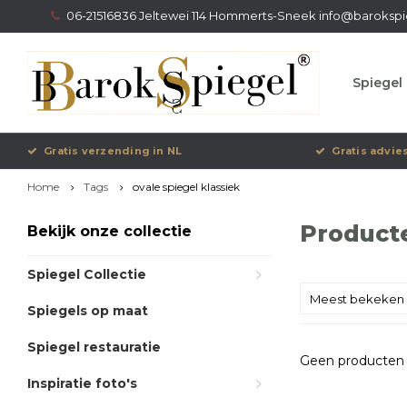
06-21516836 Jeltewei 114 Hommerts-Sneek
info@barokspi
Spiegel 
Gratis verzending in NL
Gratis advie
Home
Tags
ovale spiegel klassiek
Producte
Bekijk onze collectie
Spiegel Collectie
Meest bekeken
Spiegels op maat
Spiegel restauratie
Geen producten 
Inspiratie foto's