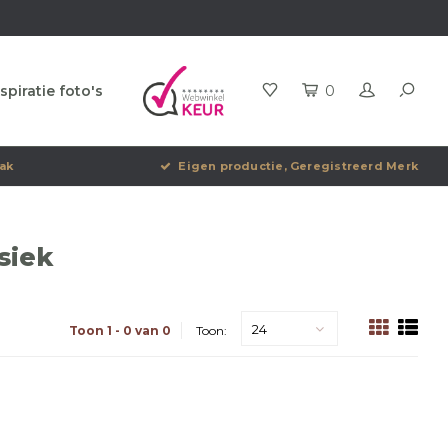
spiratie foto's
0
ak
Eigen productie, Geregistreerd Merk
siek
24
Toon 1 - 0 van 0
Toon: