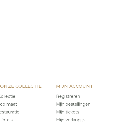
 ONZE COLLECTIE
MIJN ACCOUNT
ollectie
Registreren
 op maat
Mijn bestellingen
estauratie
Mijn tickets
 foto's
Mijn verlanglijst