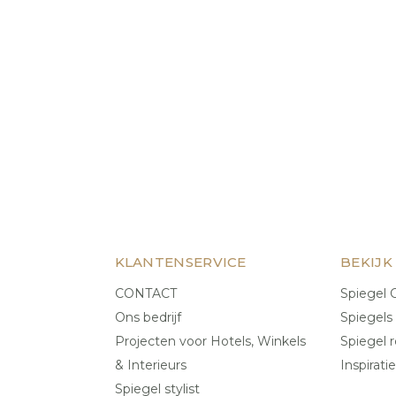
KLANTENSERVICE
BEKIJK
CONTACT
Spiegel C
Ons bedrijf
Spiegels
Projecten voor Hotels, Winkels
Spiegel r
& Interieurs
Inspiratie
Spiegel stylist