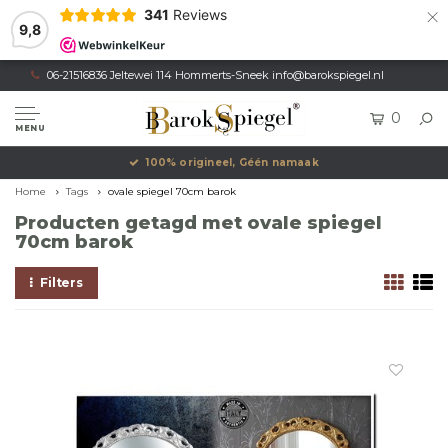
×
341
Reviews
9,8
06-21516836 Jeltewei 114 Hommerts-Sneek
info@barokspiegel.nl
0
MENU
100% origineel, Géén namaak
Home
Tags
ovale spiegel 70cm barok
Producten getagd met ovale spiegel
70cm barok
Filters