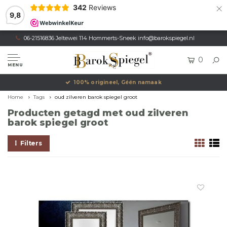
×
342
Reviews
9,8
06-21516836 Jeltewei 114 Hommerts-Sneek
info@barokspiegel.nl
0
MENU
100% origineel, Géén namaak
Home
Tags
oud zilveren barok spiegel groot
Producten getagd met oud zilveren
barok spiegel groot
Filters