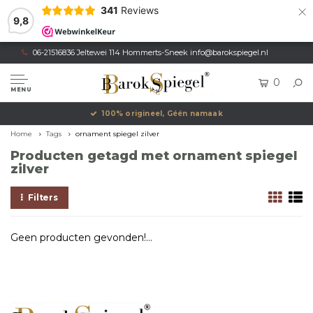
×
341
Reviews
9,8
06-21516836 Jeltewei 114 Hommerts-Sneek
info@barokspiegel.nl
0
MENU
100% origineel, Géén namaak
Home
Tags
ornament spiegel zilver
Producten getagd met ornament spiegel
zilver
Filters
Geen producten gevonden!...