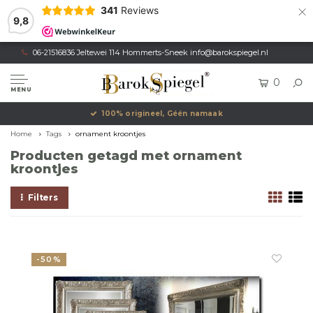
×
341
Reviews
9,8
06-21516836 Jeltewei 114 Hommerts-Sneek
info@barokspiegel.nl
0
MENU
100% origineel, Géén namaak
Home
Tags
ornament kroontjes
Producten getagd met ornament
kroontjes
Filters
-50%