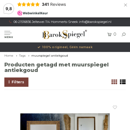
×
341
Reviews
9,8
06-21516836 Jeltewei 114 Hommerts-Sneek
info@barokspiegel.nl
0
MENU
100% origineel, Géén namaak
Home
Tags
muurspiegel antiekgoud
Producten getagd met muurspiegel
antiekgoud
Filters