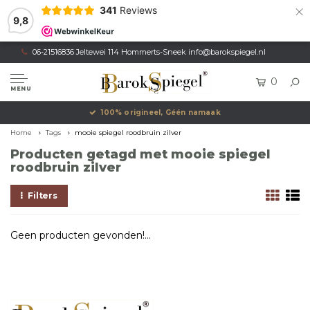
×
341
Reviews
9,8
06-21516836 Jeltewei 114 Hommerts-Sneek
info@barokspiegel.nl
0
MENU
100% origineel, Géén namaak
Home
Tags
mooie spiegel roodbruin zilver
Producten getagd met mooie spiegel
roodbruin zilver
Filters
Geen producten gevonden!...