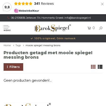
×
341
Reviews
9,8
06-21516836 Jeltewei 114 Hommerts-Sneek
info@barokspiegel.nl
0
MENU
100% origineel, Géén namaak
Home
Tags
mooie spiegel messing brons
Producten getagd met mooie spiegel
messing brons
Filters
Geen producten gevonden!...