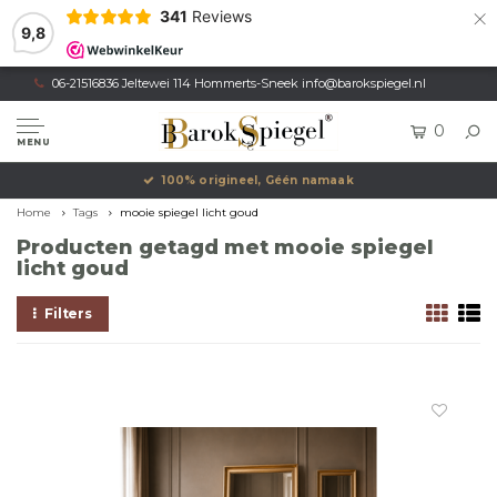
×
341
Reviews
9,8
06-21516836 Jeltewei 114 Hommerts-Sneek
info@barokspiegel.nl
0
MENU
100% origineel, Géén namaak
Home
Tags
mooie spiegel licht goud
Producten getagd met mooie spiegel
licht goud
Filters