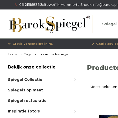
06-21516836 Jeltewei 114 Hommerts-Sneek
info@barokspi
Spiegel 
Gratis verzending in NL
Gratis advie
Home
Tags
mooie ronde spiegel
Product
Bekijk onze collectie
Spiegel Collectie
Meest bekeken
Spiegels op maat
Spiegel restauratie
Inspiratie foto's