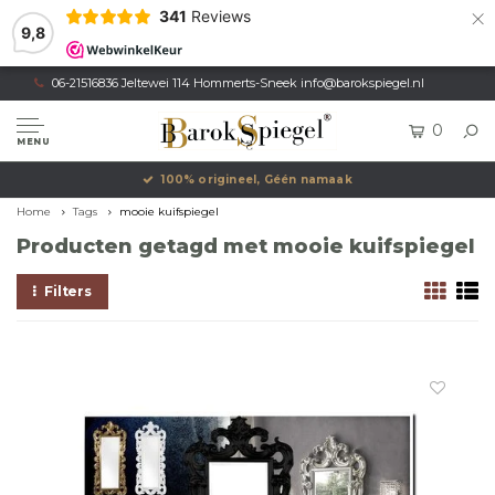
×
341
Reviews
9,8
06-21516836 Jeltewei 114 Hommerts-Sneek
info@barokspiegel.nl
0
MENU
100% origineel, Géén namaak
Home
Tags
mooie kuifspiegel
Producten getagd met mooie kuifspiegel
Filters