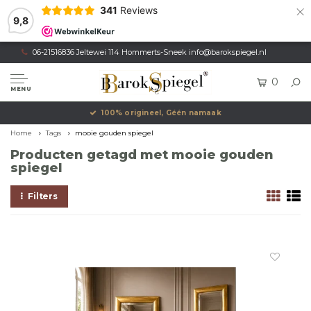
×
341
Reviews
9,8
06-21516836 Jeltewei 114 Hommerts-Sneek
info@barokspiegel.nl
0
MENU
100% origineel, Géén namaak
Home
Tags
mooie gouden spiegel
Producten getagd met mooie gouden
spiegel
Filters