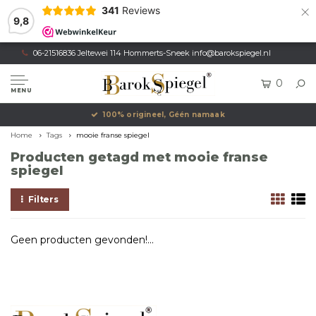
×
341
Reviews
9,8
06-21516836 Jeltewei 114 Hommerts-Sneek
info@barokspiegel.nl
0
MENU
100% origineel, Géén namaak
Home
Tags
mooie franse spiegel
Producten getagd met mooie franse
spiegel
Filters
Geen producten gevonden!...