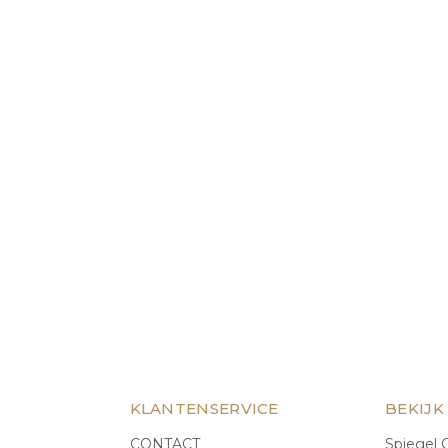
KLANTENSERVICE
BEKIJK
CONTACT
Spiegel C