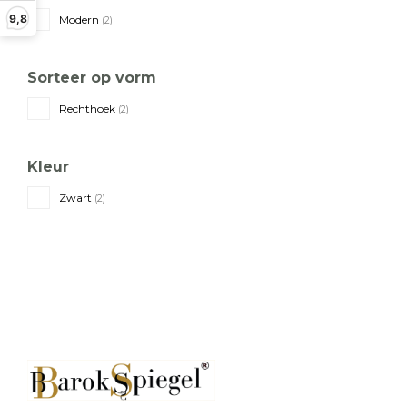
9,8
Modern
(2)
Sorteer op vorm
Rechthoek
(2)
Kleur
Zwart
(2)