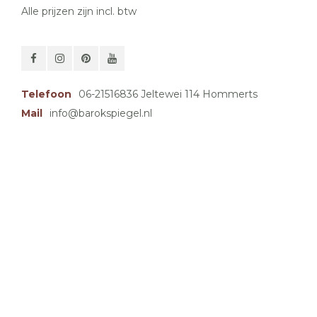
Alle prijzen zijn incl. btw
Telefoon
06-21516836 Jeltewei 114 Hommerts
Mail
info@barokspiegel.nl