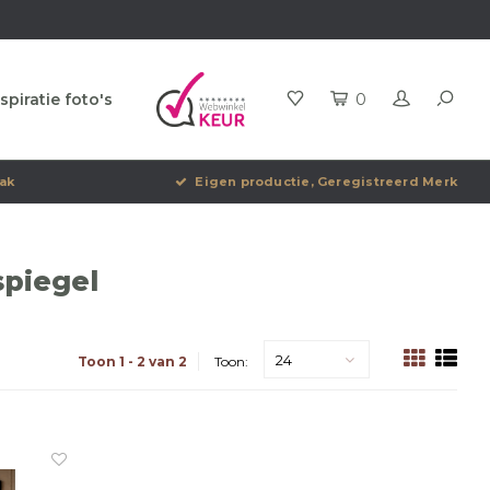
spiratie foto's
0
ak
Eigen productie, Geregistreerd Merk
piegel
24
Toon 1 - 2 van 2
Toon: