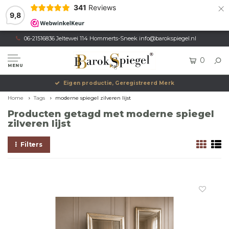
×
341
Reviews
9,8
06-21516836 Jeltewei 114 Hommerts-Sneek
info@barokspiegel.nl
0
MENU
Eigen productie, Geregistreerd Merk
Home
Tags
moderne spiegel zilveren lijst
Producten getagd met moderne spiegel
zilveren lijst
Filters