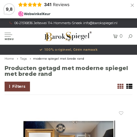
×
341
Reviews
9,8
06-21516836 Jeltewei 114 Hommerts-Sneek
info@barokspiegel.nl
0
MENU
100% origineel, Géén namaak
Home
Tags
moderne spiegel met brede rand
Producten getagd met moderne spiegel
met brede rand
Filters