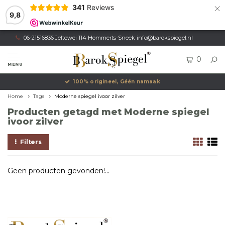
×
341
Reviews
9,8
06-21516836 Jeltewei 114 Hommerts-Sneek
info@barokspiegel.nl
0
MENU
100% origineel, Géén namaak
Home
Tags
Moderne spiegel ivoor zilver
Producten getagd met Moderne spiegel
ivoor zilver
Filters
Geen producten gevonden!...