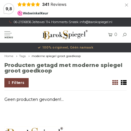
×
341
Reviews
9,8
06-21516836 Jeltewei 114 Hommerts-Sneek
info@barokspiegel.nl
0
MENU
100% origineel, Géén namaak
Home
Tags
moderne spiegel groot goedkoop
Producten getagd met moderne spiegel
groot goedkoop
Filters
Geen producten gevonden!...