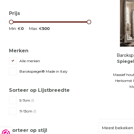
Prijs
Min: €
0
Max: €
500
Merken
Baroksp
Spiegel
Alle merken
Barokspiegel® Made in Italy
Massief hou
Herkomst It
Ma
Sorteer op Lijstbreedte
5-7cm
(1)
11-13cm
(1)
Meest bekeken
Sorteer op stijl