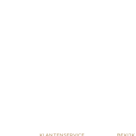
KLANTENSERVICE
BEKIJK