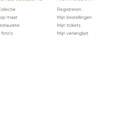
ollectie
Registreren
 op maat
Mijn bestellingen
estauratie
Mijn tickets
 foto's
Mijn verlanglijst