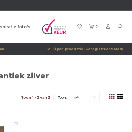
spiratie foto's
0
ak
Eigen productie, Geregistreerd Merk
ntiek zilver
24
Toon 1 - 2 van 2
Toon: