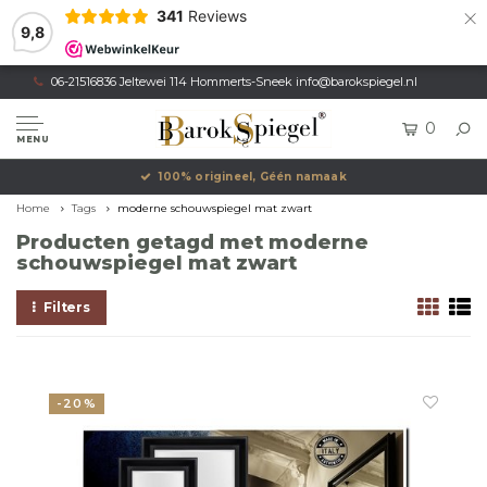
×
341
Reviews
9,8
06-21516836 Jeltewei 114 Hommerts-Sneek
info@barokspiegel.nl
0
MENU
100% origineel, Géén namaak
Home
Tags
moderne schouwspiegel mat zwart
Producten getagd met moderne
schouwspiegel mat zwart
Filters
-20%