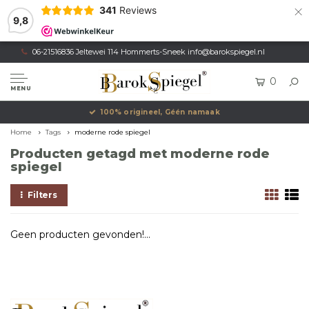
×
341
Reviews
9,8
06-21516836 Jeltewei 114 Hommerts-Sneek
info@barokspiegel.nl
0
MENU
100% origineel, Géén namaak
Home
Tags
moderne rode spiegel
Producten getagd met moderne rode
spiegel
Filters
Geen producten gevonden!...