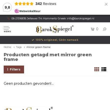
×
342
Reviews
9,8
06-21516836 Jeltewei 114 Hommerts-Sneek
info@barokspiegel.nl
0
MENU
100% origineel, Géén namaak
Home
Tags
mirror green frame
Producten getagd met mirror green
frame
Filters
Geen producten gevonden!...