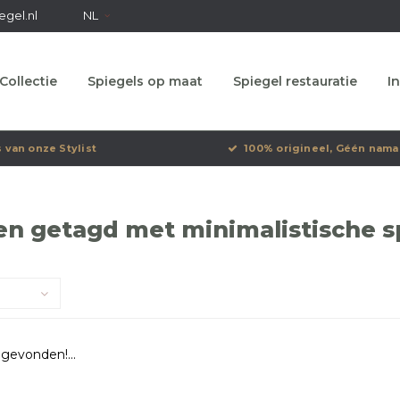
egel.nl
NL
Collectie
Spiegels op maat
Spiegel restauratie
In
s van onze Stylist
100% origineel, Géén nama
n getagd met minimalistische spi
gevonden!...