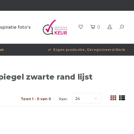
spiratie foto's
0
ak
Eigen productie, Geregistreerd Merk
egel zwarte rand lijst
24
Toon 1 - 0 van 0
Toon: