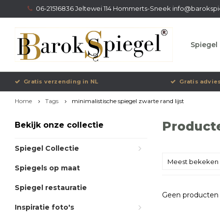
06-21516836 Jeltewei 114 Hommerts-Sneek
info@barokspi
Spiegel 
Gratis verzending in NL
Gratis advie
Home
Tags
minimalistische spiegel zwarte rand lijst
Producte
Bekijk onze collectie
Spiegel Collectie
Meest bekeken
Spiegels op maat
Spiegel restauratie
Geen producten 
Inspiratie foto's