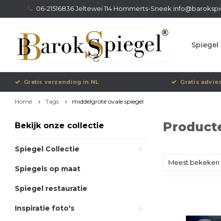
06-21516836 Jeltewei 114 Hommerts-Sneek
info@barokspi
Spiegel 
Gratis verzending in NL
Gratis advie
Home
Tags
middelgrote ovale spiegel
Product
Bekijk onze collectie
Spiegel Collectie
Meest bekeken
Spiegels op maat
Spiegel restauratie
Inspiratie foto's