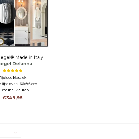
iegel® Made in Italy
iegel Delanna
Tijdloos klassiek
 lijst ovaal 66x86 cm
uze in 9 kleuren
€349,95