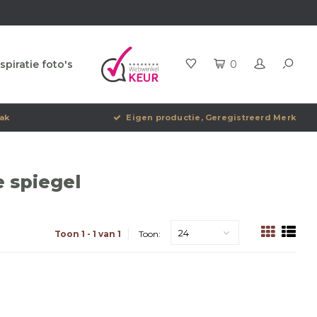
spiratie foto's
0
ak
Eigen productie, Geregistreerd Merk
 spiegel
24
Toon 1 - 1 van 1
Toon: