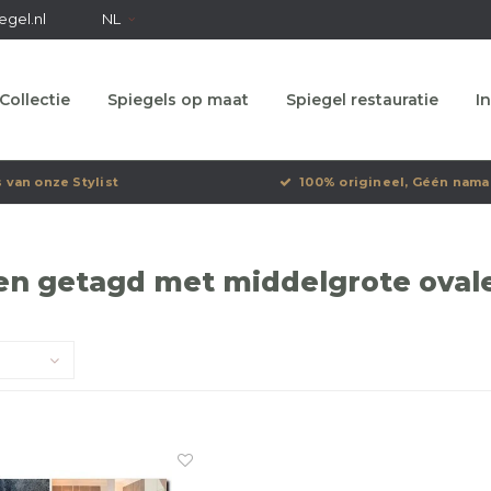
egel.nl
NL
Collectie
Spiegels op maat
Spiegel restauratie
In
s van onze Stylist
100% origineel, Géén nama
en getagd met middelgrote ovale