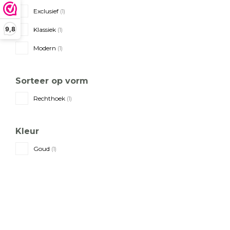
Exclusief
(1)
9,8
Klassiek
(1)
Modern
(1)
Sorteer op vorm
Rechthoek
(1)
Kleur
Goud
(1)