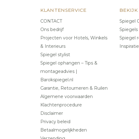
KLANTENSERVICE
BEKIJK
CONTACT
Spiegel C
Ons bedrijf
Spiegels
Projecten voor Hotels, Winkels
Spiegel r
& Interieurs
Inspiratie
Spiegel stylist
Spiegel ophangen – Tips &
montageadvies |
Barokspiegel.nl
Garantie, Retourneren & Ruilen
Algemene voorwaarden
Klachtenprocedure
Disclaimer
Privacy beleid
Betaalmogelijkheden
Verzending