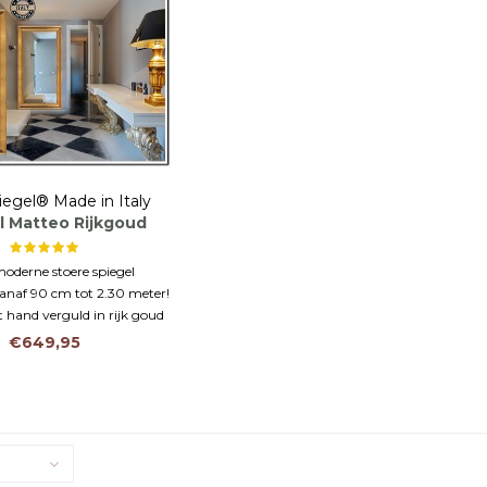
iegel® Made in Italy
l Matteo Rijkgoud
oderne stoere spiegel
anaf 90 cm tot 2.30 meter!
t hand verguld in rijk goud
€649,95