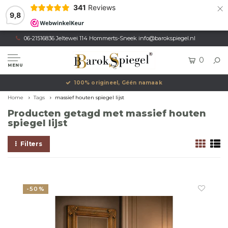
×
341
Reviews
9,8
06-21516836 Jeltewei 114 Hommerts-Sneek
info@barokspiegel.nl
0
MENU
100% origineel, Géén namaak
Home
Tags
massief houten spiegel lijst
Producten getagd met massief houten
spiegel lijst
Filters
-50%