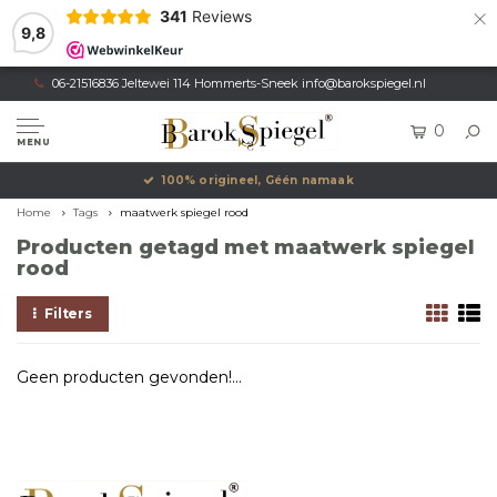
×
341
Reviews
9,8
06-21516836 Jeltewei 114 Hommerts-Sneek
info@barokspiegel.nl
0
MENU
100% origineel, Géén namaak
Home
Tags
maatwerk spiegel rood
Producten getagd met maatwerk spiegel
rood
Filters
Geen producten gevonden!...