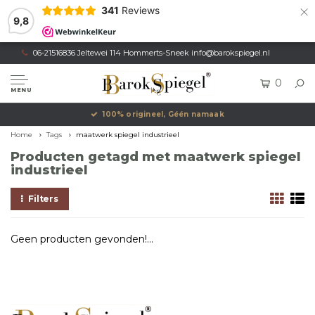
×
341
Reviews
9,8
06-21516836 Jeltewei 114 Hommerts-Sneek
info@barokspiegel.nl
0
MENU
100% origineel, Géén namaak
Home
Tags
maatwerk spiegel industrieel
Producten getagd met maatwerk spiegel
industrieel
Filters
Geen producten gevonden!...