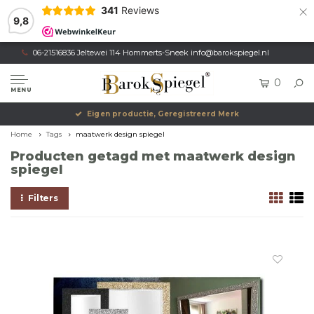
×
341
Reviews
9,8
06-21516836 Jeltewei 114 Hommerts-Sneek
info@barokspiegel.nl
0
MENU
Eigen productie, Geregistreerd Merk
Home
Tags
maatwerk design spiegel
Producten getagd met maatwerk design
spiegel
Filters