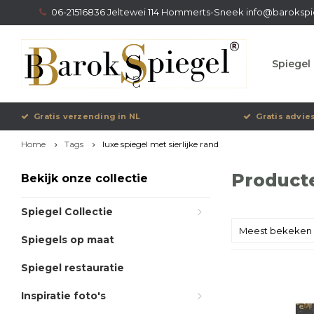
06-21516836 Jeltewei 114 Hommerts-Sneek
info@barokspi
Spiegel 
Gratis verzending in NL
Gratis advie
Home
Tags
luxe spiegel met sierlijke rand
Producte
Bekijk onze collectie
Spiegel Collectie
Meest bekeken
Spiegels op maat
Spiegel restauratie
Inspiratie foto's