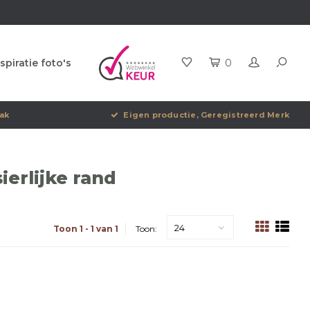
spiratie foto's
0
ak
Eigen productie, Geregistreerd Merk
erlijke rand
24
Toon 1 - 1 van 1
Toon: