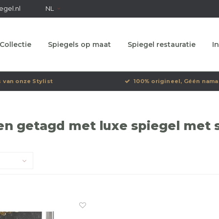
egel.nl
NL
Collectie
Spiegels op maat
Spiegel restauratie
In
s van onze Stylist
100% origineel, Géén nama
n getagd met luxe spiegel met si