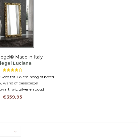
iegel® Made in Italy
iegel Luciana
5 cm tot 185 cm hoog of breed
, wand of passspiegel
zwart, wit, zilver en goud
€359,95