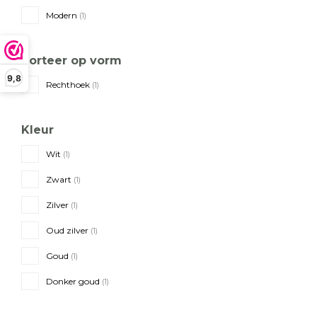
Modern
(1)
Sorteer op vorm
9,8
Rechthoek
(1)
Kleur
Wit
(1)
Zwart
(1)
Zilver
(1)
Oud zilver
(1)
Goud
(1)
Donker goud
(1)