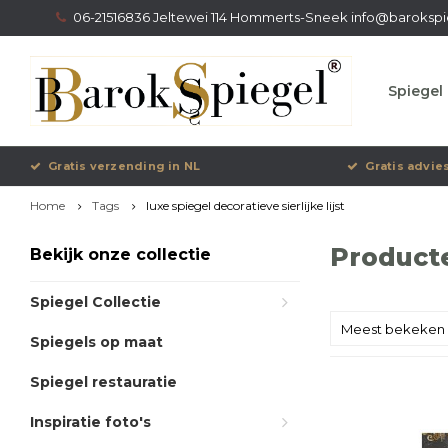
06-21516836 Jeltewei 114 Hommerts-Sneek
info@barokspi
Spiegel 
Gratis verzending in NL
Gratis advie
Home
Tags
luxe spiegel decoratieve sierlijke lijst
Producte
Bekijk onze collectie
Spiegel Collectie
Meest bekeken
Spiegels op maat
Spiegel restauratie
Inspiratie foto's