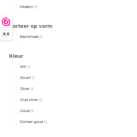
Modern
(1)
Sorteer op vorm
9,8
Rechthoek
(1)
Kleur
Wit
(1)
Zwart
(1)
Zilver
(1)
Oud zilver
(1)
Goud
(1)
Donker goud
(1)