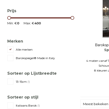
Prijs
Min: €
0
Max: €
400
Merken
Baroksp
Sp
Alle merken
Barokspiegel® Made in Italy
4 maten vanaf 7
Schouw
8 kleuren 
Sorteer op Lijstbreedte
13-15cm
(1)
Sorteer op stijl
Meest bekeken
Italiaans Barok
(1)