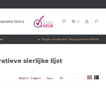
spiratie foto's
0
ak
Eigen productie, Geregistreerd Merk
ieve sierlijke lijst
24
Toon 1 - 1 van 1
Toon: