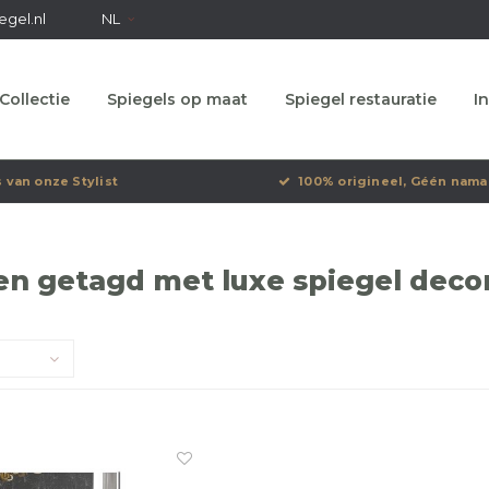
egel.nl
NL
Collectie
Spiegels op maat
Spiegel restauratie
In
s van onze Stylist
100% origineel, Géén nama
n getagd met luxe spiegel decorat