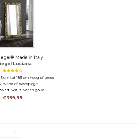
iegel® Made in Italy
iegel Luciana
5 cm tot 185 cm hoog of breed
, wand of passspiegel
zwart, wit, zilver en goud
€359,95