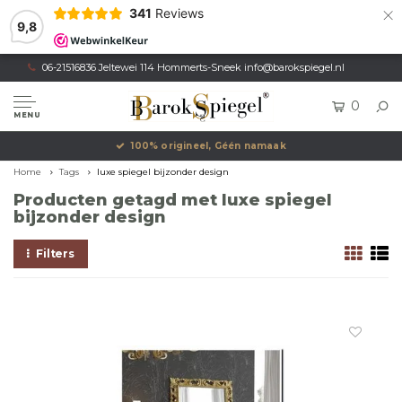
×
341
Reviews
9,8
06-21516836 Jeltewei 114 Hommerts-Sneek
info@barokspiegel.nl
0
MENU
100% origineel, Géén namaak
Home
Tags
luxe spiegel bijzonder design
Producten getagd met luxe spiegel
bijzonder design
Filters