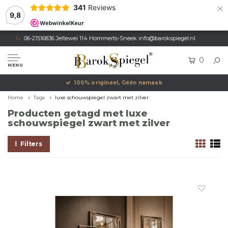
×
341
Reviews
9,8
06-21516836 Jeltewei 114 Hommerts-Sneek
info@barokspiegel.nl
0
MENU
100% origineel, Géén namaak
Home
Tags
luxe schouwspiegel zwart met zilver
Producten getagd met luxe
schouwspiegel zwart met zilver
Filters