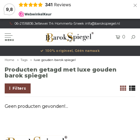
×
341
Reviews
9,8
06-21516836 Jeltewei 114 Hommerts-Sneek
info@barokspiegel.nl
0
MENU
100% origineel, Géén namaak
Home
Tags
luxe gouden barok spiegel
Producten getagd met luxe gouden
barok spiegel
Filters
Geen producten gevonden!...