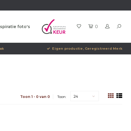
spiratie foto's
0
ak
Eigen productie, Geregistreerd Merk
24
Toon 1 - 0 van 0
Toon: