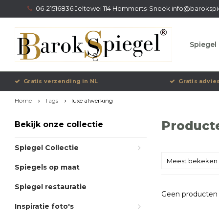
06-21516836 Jeltewei 114 Hommerts-Sneek
info@barokspi
Spiegel 
Gratis verzending in NL
Gratis advie
Home
Tags
luxe afwerking
Product
Bekijk onze collectie
Spiegel Collectie
Meest bekeken
Spiegels op maat
Spiegel restauratie
Geen producten 
Inspiratie foto's