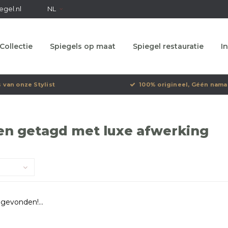
egel.nl
NL
Collectie
Spiegels op maat
Spiegel restauratie
In
s van onze Stylist
100% origineel, Géén nama
en getagd met luxe afwerking
gevonden!...