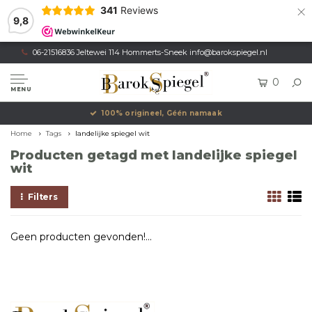
×
341
Reviews
9,8
06-21516836 Jeltewei 114 Hommerts-Sneek
info@barokspiegel.nl
0
MENU
100% origineel, Géén namaak
Home
Tags
landelijke spiegel wit
Producten getagd met landelijke spiegel
wit
Filters
Geen producten gevonden!...