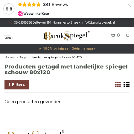
×
341
Reviews
9,8
06-21516836 Jeltewei 114 Hommerts-Sneek
info@barokspiegel.nl
0
MENU
100% origineel, Géén namaak
Home
Tags
landelijke spiegel schouw 80x120
Producten getagd met landelijke spiegel
schouw 80x120
Filters
Geen producten gevonden!...