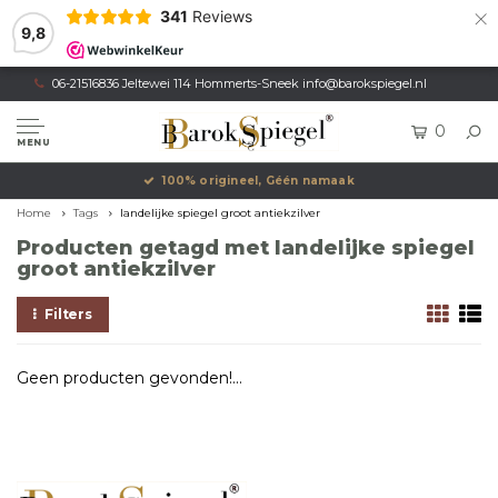
×
341
Reviews
9,8
06-21516836 Jeltewei 114 Hommerts-Sneek
info@barokspiegel.nl
0
MENU
100% origineel, Géén namaak
Home
Tags
landelijke spiegel groot antiekzilver
Producten getagd met landelijke spiegel
groot antiekzilver
Filters
Geen producten gevonden!...