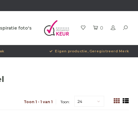
spiratie foto's
0
ak
Eigen productie, Geregistreerd Merk
l
24
Toon 1 - 1 van 1
Toon: