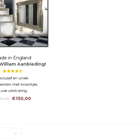
de in England
William Aanbieding!
xclusief en uniek
nten met kroontjes.
Luxe uitstraling
€130,00
59,95