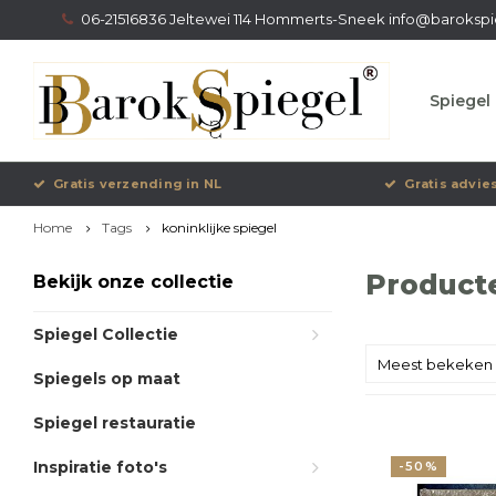
06-21516836 Jeltewei 114 Hommerts-Sneek
info@barokspi
Spiegel 
Gratis verzending in NL
Gratis advie
Home
Tags
koninklijke spiegel
Producte
Bekijk onze collectie
Spiegel Collectie
Meest bekeken
Spiegels op maat
Spiegel restauratie
Inspiratie foto's
-50%