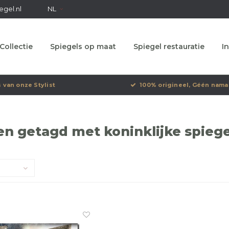
egel.nl
NL
Collectie
Spiegels op maat
Spiegel restauratie
In
s van onze Stylist
100% origineel, Géén nama
n getagd met koninklijke spiege