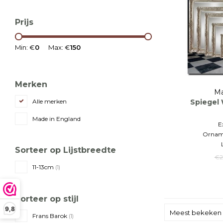
Prijs
Min: €
0
Max: €
150
Merken
Ma
Spiegel 
Alle merken
Made in England
E
Orname
Sorteer op Lijstbreedte
€2
11-13cm
(1)
Sorteer op stijl
9,8
Meest bekeken
Frans Barok
(1)