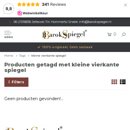
×
341
Reviews
9,8
06-21516836 Jeltewei 114 Hommerts-Sneek
info@barokspiegel.nl
0
MENU
100% origineel, Géén namaak
Home
Tags
kleine vierkante spiegel
Producten getagd met kleine vierkante
spiegel
Filters
Geen producten gevonden!...