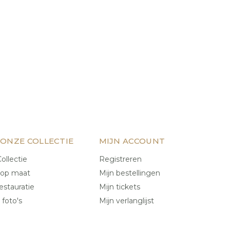
 ONZE COLLECTIE
MIJN ACCOUNT
ollectie
Registreren
 op maat
Mijn bestellingen
estauratie
Mijn tickets
 foto's
Mijn verlanglijst