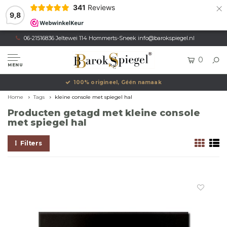
×
341
Reviews
9,8
06-21516836 Jeltewei 114 Hommerts-Sneek
info@barokspiegel.nl
0
MENU
100% origineel, Géén namaak
Home
Tags
kleine console met spiegel hal
Producten getagd met kleine console
met spiegel hal
Filters