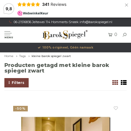
×
341
Reviews
9,8
06-21516836 Jeltewei 114 Hommerts-Sneek
info@barokspiegel.nl
0
MENU
100% origineel, Géén namaak
Home
Tags
kleine barok spiegel zwart
Producten getagd met kleine barok
spiegel zwart
Filters
-50%