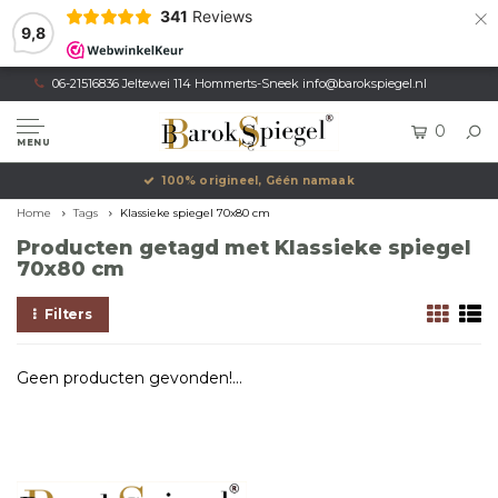
×
341
Reviews
9,8
06-21516836 Jeltewei 114 Hommerts-Sneek
info@barokspiegel.nl
0
MENU
100% origineel, Géén namaak
Home
Tags
Klassieke spiegel 70x80 cm
Producten getagd met Klassieke spiegel
70x80 cm
Filters
Geen producten gevonden!...