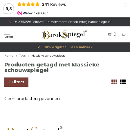
×
341
Reviews
9,8
06-21516836 Jeltewei 114 Hommerts-Sneek
info@barokspiegel.nl
0
MENU
100% origineel, Géén namaak
Home
Tags
klassieke schouwspiegel
Producten getagd met klassieke
schouwspiegel
Filters
Geen producten gevonden!...