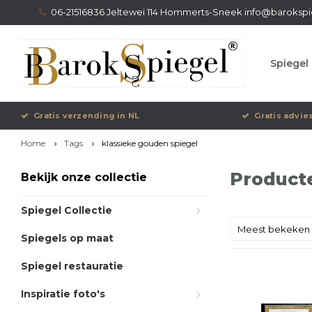
06-21516836 Jeltewei 114 Hommerts-Sneek
info@barokspi
Spiegel 
Gratis verzending in NL
Gratis advie
Home
Tags
klassieke gouden spiegel
Product
Bekijk onze collectie
Spiegel Collectie
Meest bekeken
Spiegels op maat
Spiegel restauratie
Inspiratie foto's