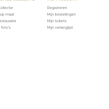
ollectie
Registreren
 op maat
Mijn bestellingen
estauratie
Mijn tickets
 foto's
Mijn verlanglijst