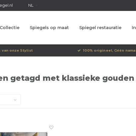
egel.nl
NL
Collectie
Spiegels op maat
Spiegel restauratie
In
s van onze Stylist
100% origineel, Géén nama
en getagd met klassieke gouden 