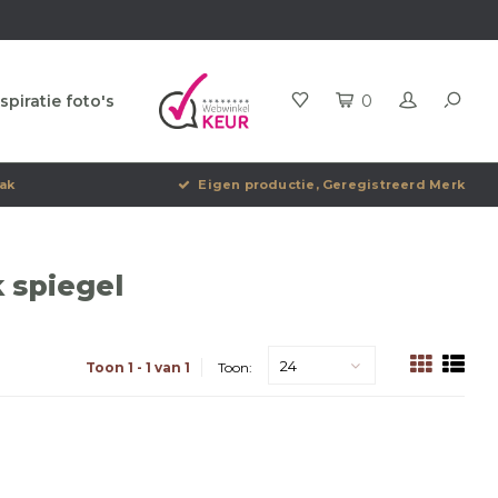
spiratie foto's
0
ak
Eigen productie, Geregistreerd Merk
 spiegel
24
Toon 1 - 1 van 1
Toon: