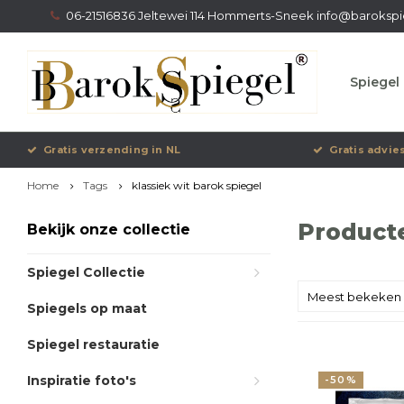
06-21516836 Jeltewei 114 Hommerts-Sneek
info@barokspi
Spiegel 
Gratis verzending in NL
Gratis advie
Home
Tags
klassiek wit barok spiegel
Producte
Bekijk onze collectie
Spiegel Collectie
Meest bekeken
Spiegels op maat
Spiegel restauratie
Inspiratie foto's
-50%