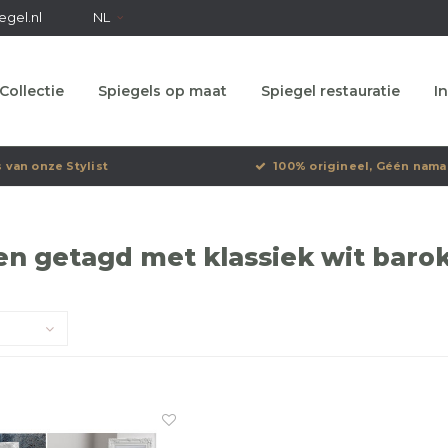
egel.nl
NL
Collectie
Spiegels op maat
Spiegel restauratie
In
s van onze Stylist
100% origineel, Géén nama
n getagd met klassiek wit barok