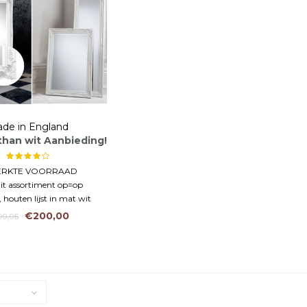
de in England
than wit Aanbieding!
ERKTE VOORRAAD
it assortiment op=op
 houten lijst in mat wit
€200,00
99,95