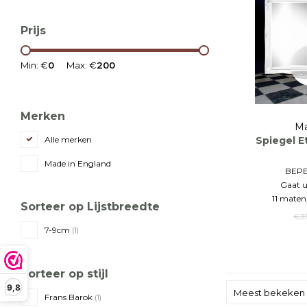
Prijs
Min: €
0
Max: €
200
Merken
Ma
Spiegel E
Alle merken
Made in England
BEP
Gaat u
11 maten,
Sorteer op Lijstbreedte
€3
7-9cm
(1)
Sorteer op stijl
9,8
Meest bekeken
Frans Barok
(1)