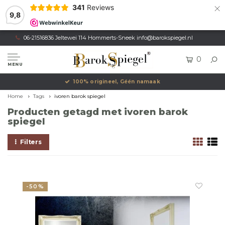
×
341
Reviews
9,8
06-21516836 Jeltewei 114 Hommerts-Sneek
info@barokspiegel.nl
0
MENU
100% origineel, Géén namaak
Home
Tags
ivoren barok spiegel
Producten getagd met ivoren barok
spiegel
Filters
-50%